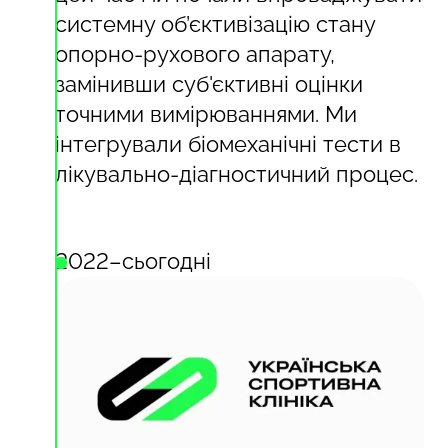
системну об’єктивізацію стану
опорно-рухового апарату,
замінивши суб'єктивні оцінки
точними вимірюваннями. Ми
інтегрували біомеханічні тести в
лікувально-діагностичний процес.
2022–сьогодні